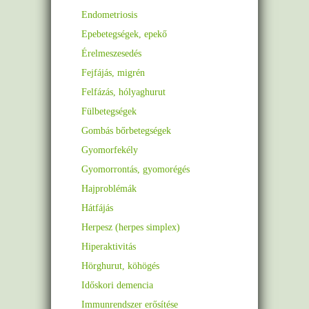
Endometriosis
Epebetegségek, epekő
Érelmeszesedés
Fejfájás, migrén
Felfázás, hólyaghurut
Fülbetegségek
Gombás bőrbetegségek
Gyomorfekély
Gyomorrontás, gyomorégés
Hajproblémák
Hátfájás
Herpesz (herpes simplex)
Hiperaktivitás
Hörghurut, köhögés
Időskori demencia
Immunrendszer erősítése