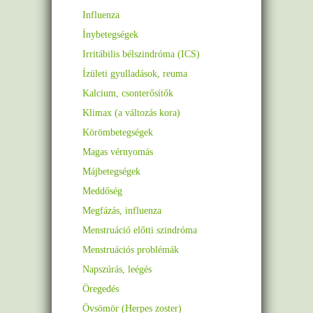
Influenza
Ínybetegségek
Irritábilis bélszindróma (ICS)
Ízületi gyulladások, reuma
Kalcium, csonterősítők
Klimax (a változás kora)
Körömbetegségek
Magas vérnyomás
Májbetegségek
Meddőség
Megfázás, influenza
Menstruáció előtti szindróma
Menstruációs problémák
Napszúrás, leégés
Öregedés
Övsömör (Herpes zoster)