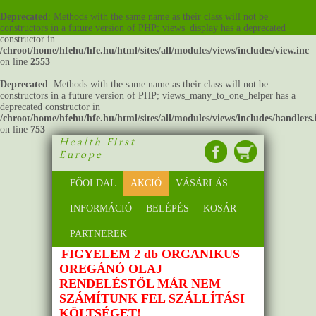
Deprecated
: Methods with the same name as their class will not be
constructors in a future version of PHP; views_display has a deprecated
constructor in
/chroot/home/hfehu/hfe.hu/html/sites/all/modules/views/includes/view.inc
on line
2553
Deprecated
: Methods with the same name as their class will not be
constructors in a future version of PHP; views_many_to_one_helper has a
deprecated constructor in
/chroot/home/hfehu/hfe.hu/html/sites/all/modules/views/includes/handlers.
on line
753
Health First
Europe
FŐOLDAL
AKCIÓ
VÁSÁRLÁS
INFORMÁCIÓ
BELÉPÉS
KOSÁR
PARTNEREK
FIGYELEM 2 db ORGANIKUS
OREGÁNÓ OLAJ
RENDELÉSTŐL MÁR NEM
SZÁMÍTUNK FEL SZÁLLÍTÁSI
KÖLTSÉGET!