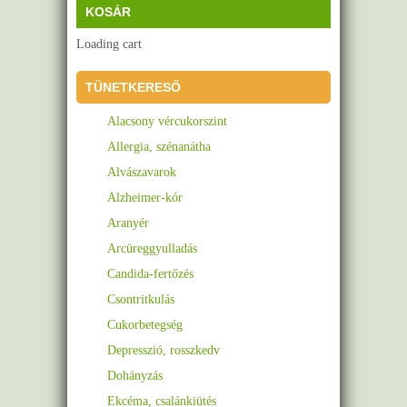
KOSÁR
Loading cart
TÜNETKERESŐ
Alacsony vércukorszint
Allergia, szénanátha
Alvászavarok
Alzheimer-kór
Aranyér
Arcüreggyulladás
Candida-fertőzés
Csontritkulás
Cukorbetegség
Depresszió, rosszkedv
Dohányzás
Ekcéma, csalánkiütés