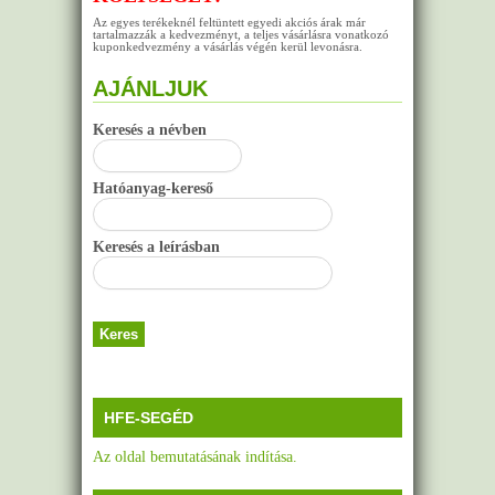
Az egyes terékeknél feltüntett egyedi akciós árak már
tartalmazzák a kedvezményt, a teljes vásárlásra vonatkozó
kuponkedvezmény a vásárlás végén kerül levonásra.
AJÁNLJUK
Keresés a névben
Hatóanyag-kereső
Keresés a leírásban
HFE-SEGÉD
Az oldal bemutatásának indítása.