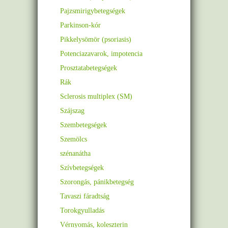
Pajzsmirigybetegségek
Parkinson-kór
Pikkelysömör (psoriasis)
Potenciazavarok, impotencia
Prosztatabetegségek
Rák
Sclerosis multiplex (SM)
Szájszag
Szembetegségek
Szemölcs
szénanátha
Szívbetegségek
Szorongás, pánikbetegség
Tavaszi fáradtság
Torokgyulladás
Vérnyomás, koleszterin